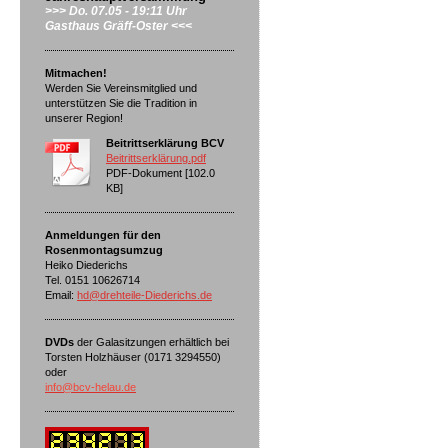
>>> Do. 07.05 - 19:11 Uhr
Gasthaus Gräff-Oster <<<
Mitmachen!
Werden Sie Vereinsmitglied und
unterstützen Sie die Tradition in
unserer Region!
Beitrittserklärung BCV
Beitrittserklärung.pdf
PDF-Dokument [102.0
KB]
Anmeldungen für den
Rosenmontagsumzug
Heiko Diederichs
Tel. 0151 10626714
Email:
hd@drehteile-Diederichs.de
DVDs
der Galasitzungen erhältlich bei
Torsten Holzhäuser (0171 3294550)
oder
info@bcv-helau.de