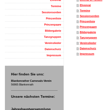
Ehrenrat
Ehrenrat
Termine
Termine
Sessionsorden
Sessionsorden
Prinzenliste
Prinzenliste
Prinzenpaare
Prinzenpaare
Bildergalerie
Bildergalerie
Tanzgruppen
Tanzgruppen
Vereinslieder
Vereinslieder
Datenschutz
Datenschutz
Impressum
Impressum
Hier finden Sie uns:
Blankenrather Carnevals-Verein
56865 Blankenrath
Unsere nächsten Termine:
Jahreshauptversammlung